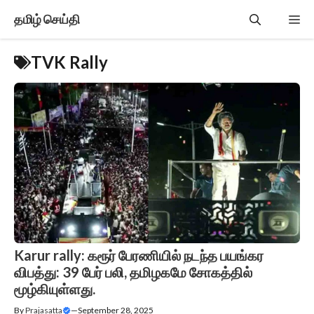
Skip
தமிழ் செய்தி
Me
to
content
TVK Rally
Karur rally: கரூர் பேரணியில் நடந்த பயங்கர
விபத்து: 39 பேர் பலி, தமிழகமே சோகத்தில்
மூழ்கியுள்ளது.
By
Prajasatta
—
September 28, 2025